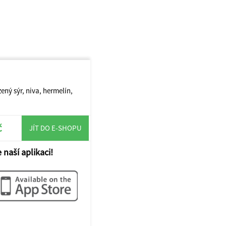
ný sýr, niva, hermelín,
č
JÍT DO E-SHOPU
 naší aplikaci!