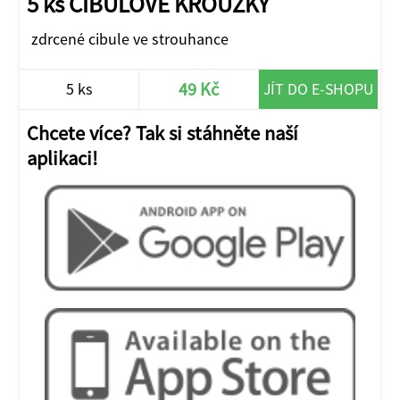
5 ks CIBULOVÉ KROUŽKY
zdrcené cibule ve strouhance
49 Kč
5 ks
JÍT DO E-SHOPU
Chcete více? Tak si stáhněte naší
aplikaci!