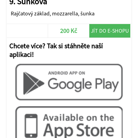
9. Šunková
Rajčatový základ, mozzarella, šunka
200 Kč
JÍT DO E-SHOPU
Chcete více? Tak si stáhněte naší
aplikaci!