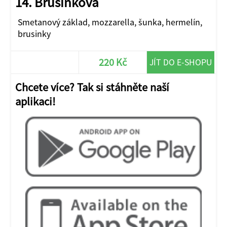
14. Brusinková
Smetanový základ, mozzarella, šunka, hermelín,
brusinky
220 Kč
JÍT DO E-SHOPU
Chcete více? Tak si stáhněte naší
aplikaci!