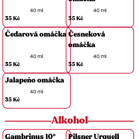
40 ml
40 ml
35 Kč
35 Kč
Čedarová omáčka
Česneková
omáčka
40 ml
40 ml
35 Kč
35 Kč
Jalapeňo omáčka
40 ml
35 Kč
Alkohol
Gambrinus 10°
Pilsner Urquell