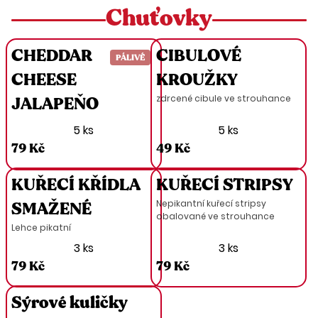
Chuťovky
CHEDDAR
CIBULOVÉ
PÁLIVÉ
CHEESE
KROUŽKY
zdrcené cibule ve strouhance
JALAPEŇO
5 ks
5 ks
79 Kč
49 Kč
KUŘECÍ KŘÍDLA
KUŘECÍ STRIPSY
Nepikantní kuřecí stripsy
SMAŽENÉ
obalované ve strouhance
Lehce pikatní
3 ks
3 ks
79 Kč
79 Kč
Sýrové kuličky