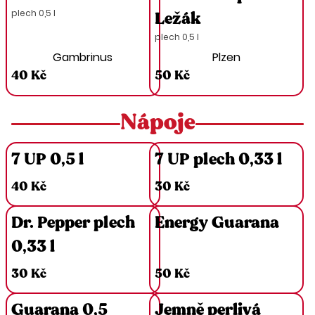
plech 0,5 l
Ležák
plech 0,5 l
Gambrinus
Plzen
40 Kč
50 Kč
Nápoje
7 UP 0,5 l
7 UP plech 0,33 l
40 Kč
30 Kč
Dr. Pepper plech
Energy Guarana
0,33 l
30 Kč
50 Kč
Guarana 0,5
Jemně perlivá