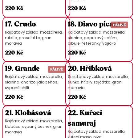
220 Kč
220 Kč
17. Crudo
18. Diavo picante
PÁLIVÉ
Rajčatový základ, mozzarella,
Rajčatový základ, mozzarella,
rukola, prosciutto, gran
slanina, paprikový salám,
moravia
cibule, feferonky, vajíčko
220 Kč
220 Kč
19. Grande
20. Hříbková
PÁLIVÉ
Rajčatový základ, mozzarella,
Smetanový základ, mozzarella,
slanina, chorizo, jalapeňos,
šunka, hříbky, rajčátka, gran
sypané chilli
moravia
220 Kč
220 Kč
21. Klobásová
22. Kuřecí
Rajčatový základ, mozzarella,
samuraj
klobása, sypaný česnek, gran
Rajčatový základ, mozzarella,
moravia
kuřecí maso, niva