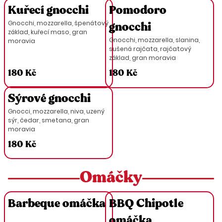
Kuřecí gnocchi
Pomodoro
Gnocchi, mozzarella, špenátový
gnocchi
základ, kuřecí maso, gran
Gnocchi, mozzarella, slanina,
moravia
sušená rajčata, rajčatový
základ, gran moravia
180 Kč
180 Kč
Sýrové gnocchi
Gnocci, mozzarella, niva, uzený
sýr, čedar, smetana, gran
moravia
180 Kč
Omáčky
Barbeque omáčka
BBQ Chipotle
omáčka