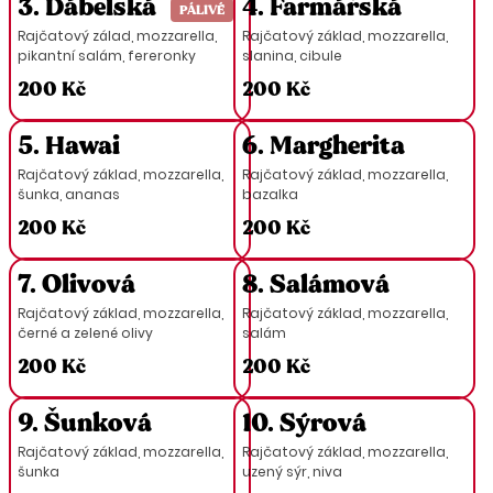
3. Ďábelská
4. Farmářská
PÁLIVÉ
Rajčatový zálad, mozzarella,
Rajčatový základ, mozzarella,
pikantní salám, fereronky
slanina, cibule
200 Kč
200 Kč
5. Hawai
6. Margherita
Rajčatový základ, mozzarella,
Rajčatový základ, mozzarella,
šunka, ananas
bazalka
200 Kč
200 Kč
7. Olivová
8. Salámová
Rajčatový základ, mozzarella,
Rajčatový základ, mozzarella,
černé a zelené olivy
salám
200 Kč
200 Kč
9. Šunková
10. Sýrová
Rajčatový základ, mozzarella,
Rajčatový základ, mozzarella,
šunka
uzený sýr, niva