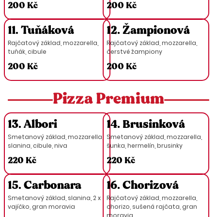
200 Kč
200 Kč
11. Tuňáková
12. Žampionová
Rajčatový základ, mozzarella,
Rajčatový základ, mozzarella,
tuňák, cibule
čerstvé žampiony
200 Kč
200 Kč
Pizza Premium
13. Albori
14. Brusinková
Smetanový základ, mozzarella,
Smetanový základ, mozzarella,
slanina, cibule, niva
šunka, hermelín, brusinky
220 Kč
220 Kč
15. Carbonara
16. Chorizová
Smetanový základ, slanina, 2 x
Rajčatový základ, mozzarella,
vajíčko, gran moravia
chorizo, sušená rajčata, gran
moravia