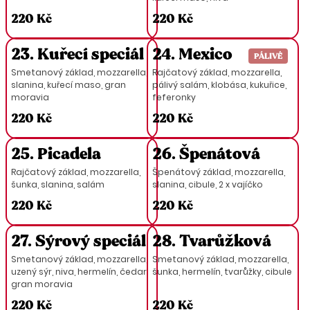
220 Kč
220 Kč
23. Kuřecí speciál
24. Mexico
PÁLIVÉ
Smetanový základ, mozzarella,
Rajčatový základ, mozzarella,
slanina, kuřecí maso, gran
pálivý salám, klobása, kukuřice,
moravia
feferonky
220 Kč
220 Kč
25. Picadela
26. Špenátová
Rajčatový základ, mozzarella,
Špenátový základ, mozzarella,
šunka, slanina, salám
slanina, cibule, 2 x vajíčko
220 Kč
220 Kč
27. Sýrový speciál
28. Tvarůžková
Smetanový základ, mozzarella,
Smetanový základ, mozzarella,
uzený sýr, niva, hermelín, čedar,
šunka, hermelín, tvarůžky, cibule
gran moravia
220 Kč
220 Kč