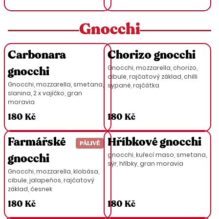
Gnocchi
Carbonara
Chorizo gnocchi
Gnocchi, mozzarella, chorizo,
gnocchi
cibule, rajčatový základ, chilli
Gnocchi, mozzarella, smetana,
sypané, rajčátka
slanina, 2 x vajíčko, gran
moravia
180 Kč
180 Kč
Farmářské
Hříbkové gnocchi
PÁLIVÉ
gnocchi, kuřecí maso, smetana,
gnocchi
sýr, hříbky, gran moravia
Gnocchi, mozzarella, klobása,
cibule, jalapeňos, rajčatový
základ, česnek
180 Kč
180 Kč